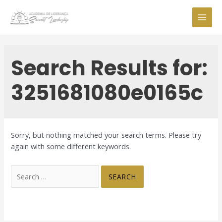
Skip
to
MAI
content
MEN
Search Results for:
3251681080e0165c
Sorry, but nothing matched your search terms. Please try
again with some different keywords.
Search
for: