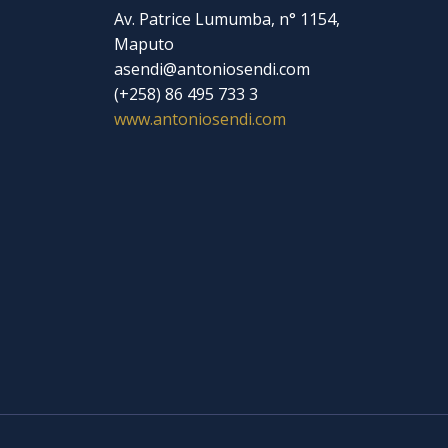
Av. Patrice Lumumba, n° 1154,
Maputo
asendi@antoniosendi.com​
(+258) 86 495 733 3
www.antoniosendi.com