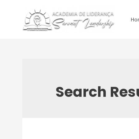
Skip
to
content
Ho
Search Resu