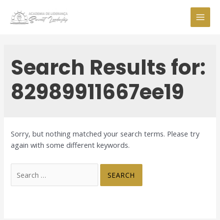
Skip
to
MAI
content
MEN
Search Results for:
82989911667ee19
Sorry, but nothing matched your search terms. Please try
again with some different keywords.
Search
for: