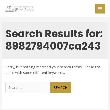
Skip
to
MAI
content
MEN
Search Results for:
8982794007ca243
Sorry, but nothing matched your search terms. Please try
again with some different keywords.
Search
for: