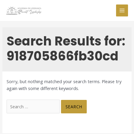
Skip
to
MAI
content
MEN
Search Results for:
918705866fb30cd
Sorry, but nothing matched your search terms. Please try
again with some different keywords.
Search
for: