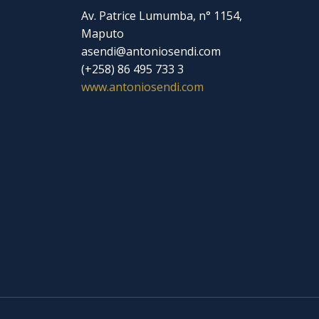
Av. Patrice Lumumba, n° 1154,
Maputo
asendi@antoniosendi.com​
(+258) 86 495 733 3
www.antoniosendi.com