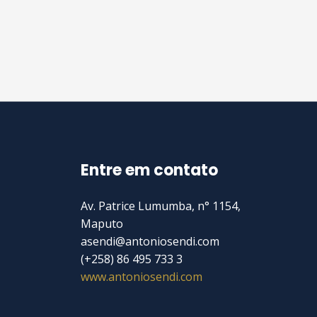
Entre em contato
Av. Patrice Lumumba, n° 1154,
Maputo
asendi@antoniosendi.com​
(+258) 86 495 733 3
www.antoniosendi.com