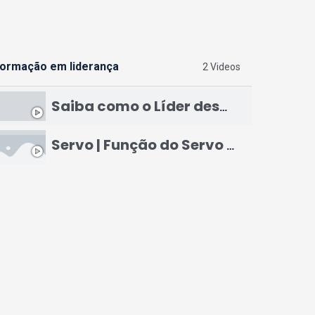
ormação em liderança
2 Videos
Saiba como o Líder desempenha o seu papel | cinco níveis de liderança ( minutos de saber) #11
Servo | Função do Servo (minutos de saber)