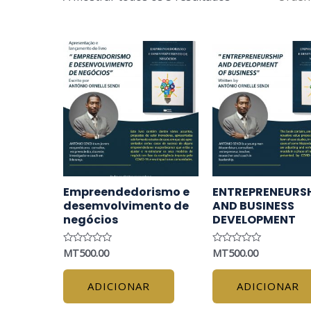
Empreendedorismo e
ENTREPRENEURS
desemvolvimento de
AND BUSINESS
negócios
DEVELOPMENT
MT
500.00
MT
500.00
Avaliação
Avaliação
0
0
de
de
5
5
ADICIONAR
ADICIONAR