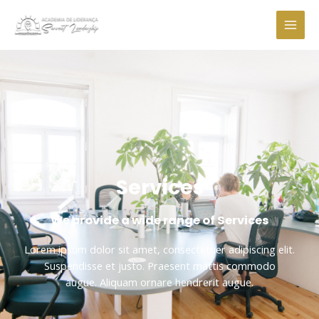
Services
We provide a wide range of Services
Lorem ipsum dolor sit amet, consectetuer adipiscing elit.
Suspendisse et justo. Praesent mattis commodo
augue. Aliquam ornare hendrerit augue.